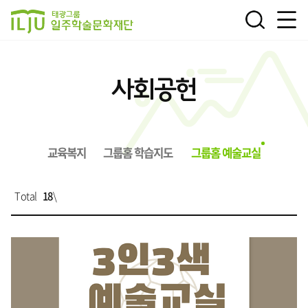
전체
검색
태광그룹 일주학술문화재
메뉴
단
사회공헌
교육복지
그룹홈 학습지도
그룹홈 예술교실
Total
18
\