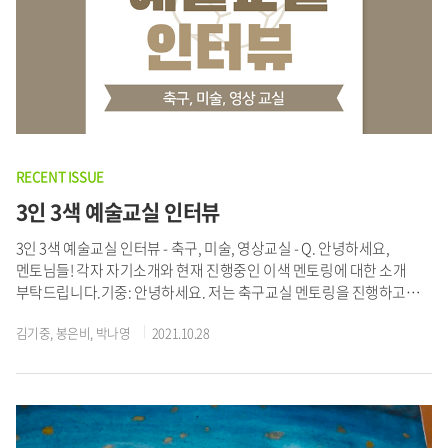
RECENT ISSUE
3인 3색 예술교실 인터뷰
3인 3색 예술교실 인터뷰 - 축구, 미술, 영상교실 - Q. 안녕하세요,
멘토님들! 각자 자기소개와 현재 진행중인 이색 멘토링에 대한 소개
부탁드립니다.
기중: 안녕하세요. 저는 축구교실 멘토링을 진행하고
있는 서울대학교 체육교육과, 26기 장학생 김기중이라고 합니다. 이번
김기중, 봉은비, 박나영
2021.10.28
학기부터 멘티와 축구 멘토링을 시작했으며, 대관이 가능한 외부
구장을 섭외해서 축구 수업을 진행하고 있습니다. 현재(10월 초 기준)
사적 모임 인원이 4인으로 제한된 관계로, 멘티와 멘티의 친구 2명을
포함해 총 4명이 축구를 하고 있습니다.
은비: 안녕하세요. 저는 이번
학기부터 미술 교실을 시작하게 된 한양대학교 에리카
주얼리패션디자인학과, 28기 장학생 봉은비입니다. 비대면으로도